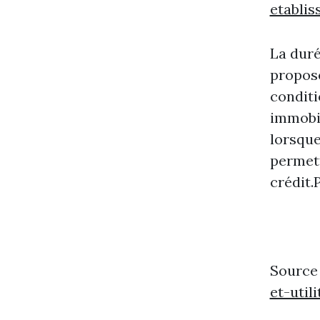
etablis
La duré
proposé
conditi
immobil
lorsque
permett
crédit.
Source
et-util