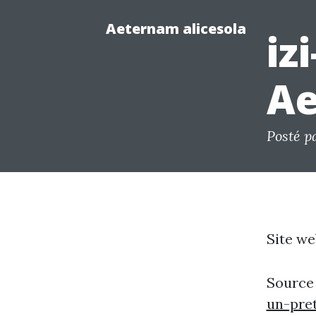
Aeternam alicesola
iz
Ae
Posté p
Site we
Source
un-pre