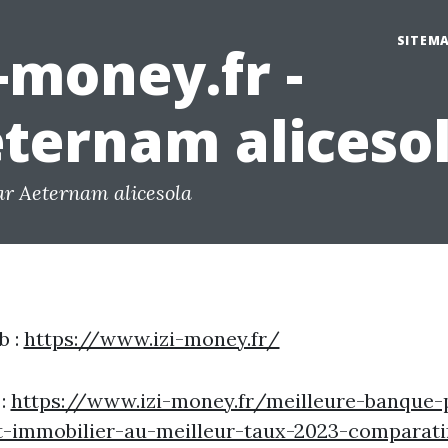
SITEM
i-money.fr -
ternam aliceso
ar Aeternam alicesola
b :
https://www.izi-money.fr/
 :
https://www.izi-money.fr/meilleure-banque-
t-immobilier-au-meilleur-taux-2023-comparati