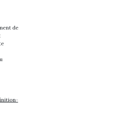
ement de
t
te
du
inition-