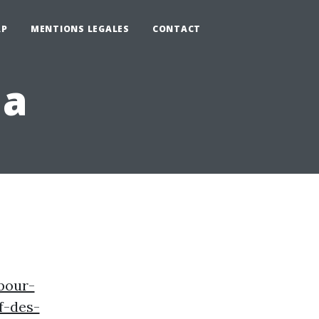
AP
MENTIONS LEGALES
CONTACT
la
pour-
f-des-